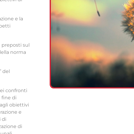
azione e la
petti
 preposti sul
 della norma
” del
ei confronti
 fine di
agli obiettivi
arazione e
 di
zazione di
unali.