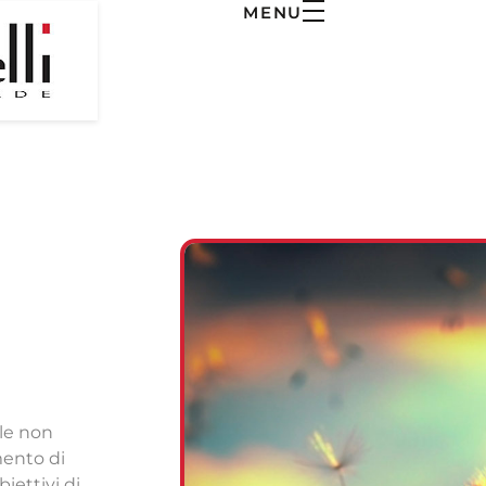
MENU
ale non
mento di
iettivi di