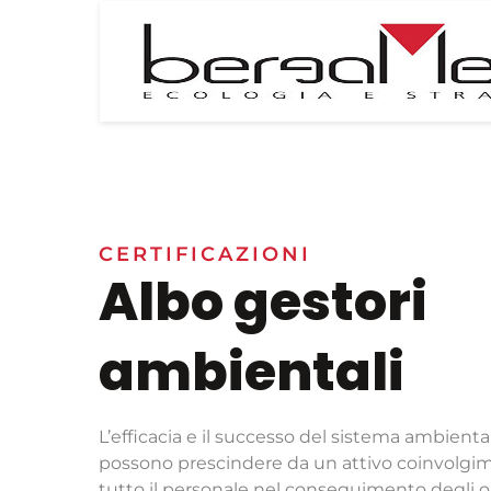
CERTIFICAZIONI
Albo gestori
ambientali
L’efficacia e il successo del sistema ambient
possono prescindere da un attivo coinvolgi
tutto il personale nel conseguimento degli ob