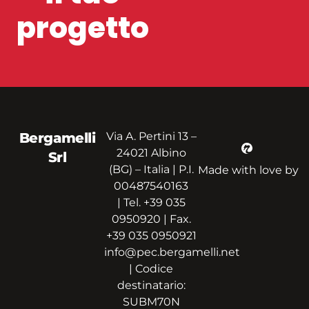
progetto
Bergamelli
Via A. Pertini 13 –
24021 Albino
Srl
(BG) – Italia | P.I.
Made with love by
00487540163
| Tel. +39 035
0950920 | Fax.
+39 035 0950921
info@pec.bergamelli.net
| Codice
destinatario:
SUBM70N