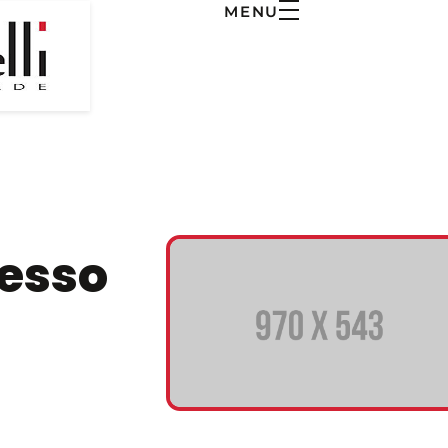
MENU
esso​