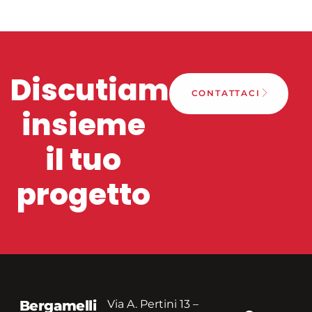
Discutiamo
CONTATTACI
insieme
il tuo
progetto
Bergamelli
Via A. Pertini 13 –