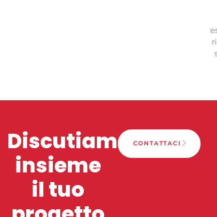
e
r
Discutiamo
CONTATTACI
insieme
il tuo
progetto