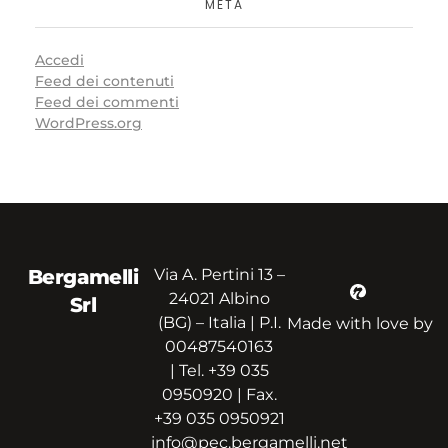
META
Accedi
Feed dei contenuti
Feed dei commenti
WordPress.org
Bergamelli
Via A. Pertini 13 –
24021 Albino
Srl
(BG) – Italia | P.I.
Made with love by
00487540163
| Tel. +39 035
0950920 | Fax.
+39 035 0950921
info@pec.bergamelli.net