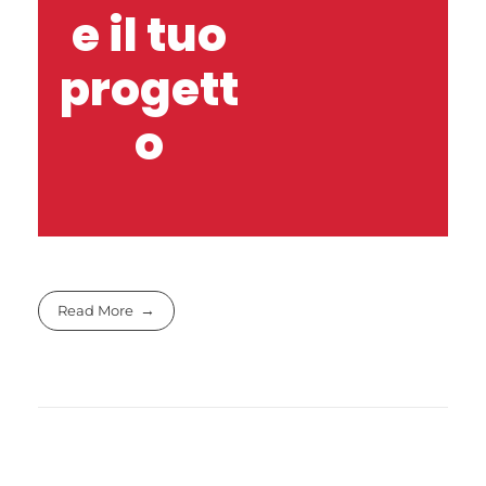
e il tuo
progett
o
Read More