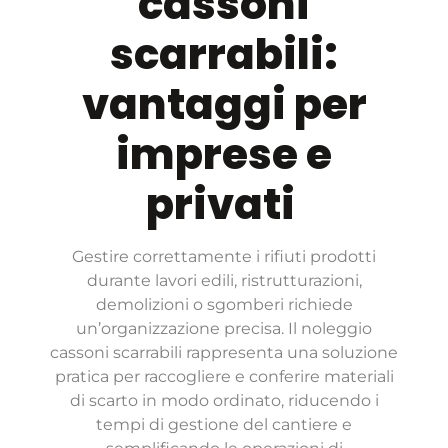
cassoni
scarrabili:
vantaggi per
imprese e
privati
Gestire correttamente i rifiuti prodotti
durante lavori edili, ristrutturazioni,
demolizioni o sgomberi richiede
un’organizzazione precisa. Il
noleggio
cassoni scarrabili
rappresenta una soluzione
pratica per raccogliere e conferire materiali
di scarto in modo ordinato, riducendo i
tempi di gestione del cantiere e