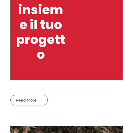
insiem
e il tuo
progett
o
Read More