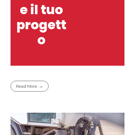
e il tuo
progett
o
Read More