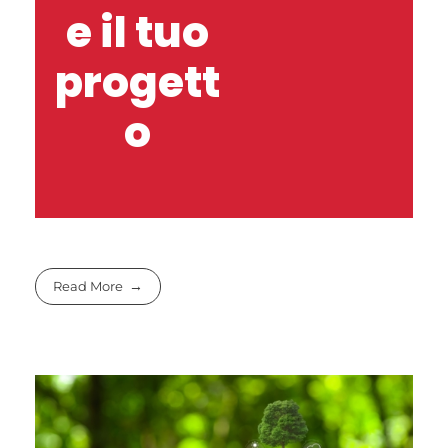
e il tuo
progett
o
Read More