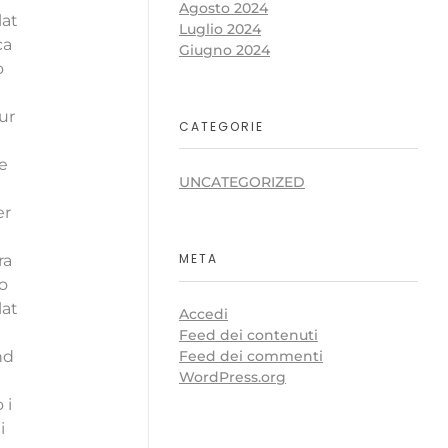
Agosto 2024
lat
Luglio 2024
ca
Giugno 2024
o
ur
CATEGORIE
e
UNCATEGORIZED
er
META
ra
o
lat
Accedi
Feed dei contenuti
nd
Feed dei commenti
WordPress.org
 i
i