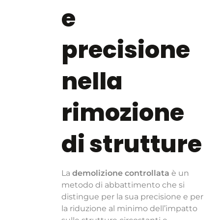
e
precisione
nella
rimozione
di strutture
La
demolizione controllata
è un
metodo di abbattimento che si
distingue per la sua precisione e per
la riduzione al minimo dell’impatto