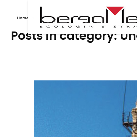
Home
»
Uncategorized
»
Pagina 3
Posts in category: U