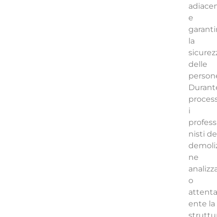
adiacen
e
garanti
la
sicurez
delle
person
Durante
process
i
profess
nisti de
demoli
ne
analizz
o
attent
ente la
struttu