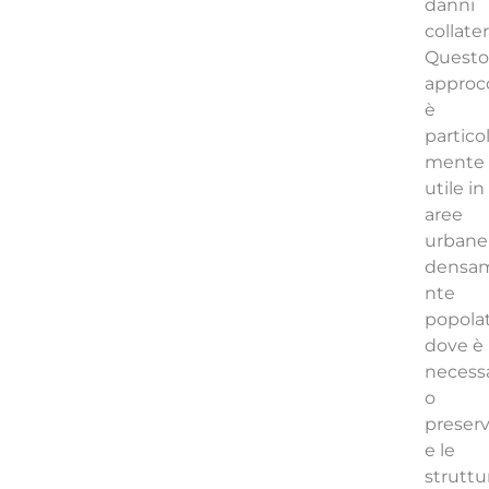
danni
collatera
Questo
approc
è
partico
mente
utile in
aree
urbane
densa
nte
popolat
dove è
necessa
o
preserv
e le
struttu