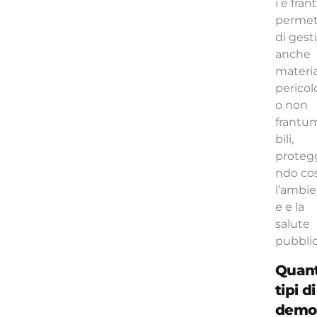
i e frant
permet
di gest
anche
materia
pericol
o non
frantu
bili,
proteg
ndo cos
l’ambie
e e la
salute
pubblic
Quant
tipi di
demol