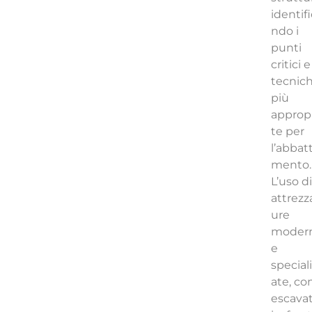
identif
ndo i
punti
critici e
tecnic
più
approp
te per
l’abbatt
mento.
L’uso di
attrezz
ure
moder
e
special
ate, c
escava