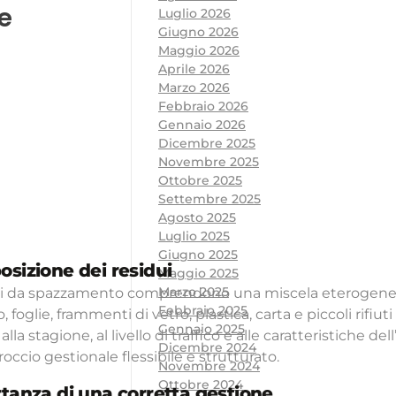
e
Luglio 2026
Giugno 2026
Maggio 2026
Aprile 2026
Marzo 2026
Febbraio 2026
Gennaio 2026
Dicembre 2025
Novembre 2025
Ottobre 2025
Settembre 2025
Agosto 2025
Luglio 2025
Giugno 2025
sizione dei residui
Maggio 2025
Marzo 2025
ui da spazzamento comprendono una miscela eterogenea di
Febbraio 2025
o, foglie, frammenti di vetro, plastica, carta e piccoli rifiu
Gennaio 2025
alla stagione, al livello di traffico e alle caratteristiche 
Dicembre 2024
occio gestionale flessibile e strutturato.
Novembre 2024
Ottobre 2024
tanza di una corretta gestione