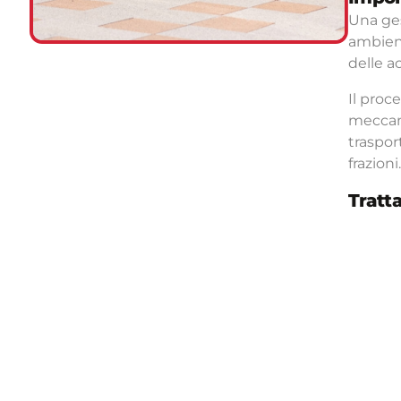
Una ges
ambient
delle a
Il proce
meccani
traspor
frazioni.
Tratt