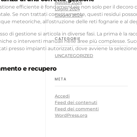
Agosto 2024
tione efficiente è fondamentale non solo per il decoro de
Luglio 2024
ale. Se non trattati correttamente, questi residui poss
Giugno 2024
cque meteoriche, all’ostruzione delle reti fognarie e al de
sso di gestione si articola in diverse fasi. La prima è la ra
CATEGORIE
che o interventi manuali nelle aree più complesse. Suc
tati presso impianti autorizzati, dove avviene la selezione
UNCATEGORIZED
amento e recupero
META
Accedi
Feed dei contenuti
Feed dei commenti
WordPress.org