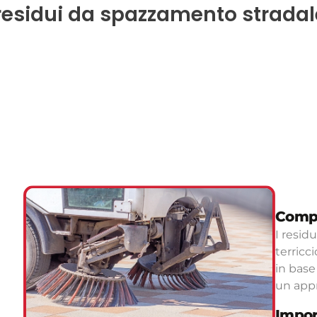
residui da spazzamento stradal
Compo
I resid
terricci
in base 
un appr
Impor