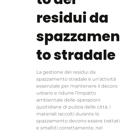
residui da
spazzamen
to stradale
La gestione dei residui da
spazzamento stradale è un’attività
essenziale per mantenere il decoro
urbano e ridurre l’impatto
ambientale delle operazioni
quotidiane di pulizia delle città. I
materiali raccolti durante lo
spazzamento devono essere trattati
e smaltiti correttamente, nel